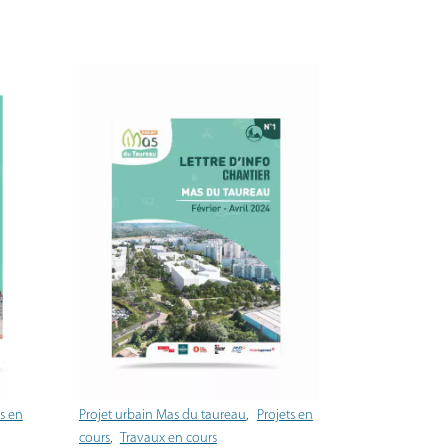
ts en
Projet urbain Mas du taureau
Projets en
cours
Travaux en cours