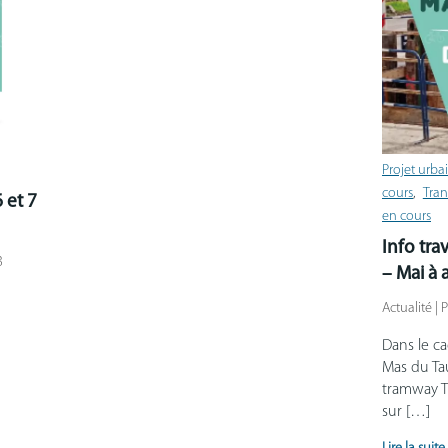
Projet urba
cours
Tran
 et 7
en cours
Info tra
3
– Mai à 
Actualité | 
Dans le c
Mas du Ta
tramway T9
sur […]