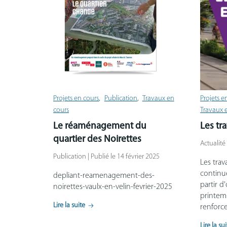
Projets en cours
Publication
Travaux en
Projets e
cours
Travaux 
Le réaménagement du
Les tr
quartier des Noirettes
Actualité 
Publication | Publié le 14 février 2025
Les tra
continue
depliant-reamenagement-des-
partir d
noirettes-vaulx-en-velin-fevrier-2025
printem
Lire la suite
renforc
Lire la su