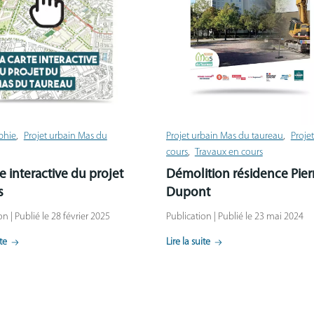
phie
Projet urbain Mas du
Projet urbain Mas du taureau
Proje
cours
Travaux en cours
te interactive du projet
Démolition résidence Pier
s
Dupont
on | Publié le 28 février 2025
Publication | Publié le 23 mai 2024
ite
Lire la suite