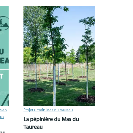
ts en
Projet urbain Mas du taureau
aux
La pépinière du Mas du
Taureau