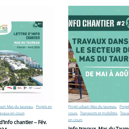
rbain Mas du taureau
Projets en
Projet urbain Mas du taureau
Proje
avaux en cours
cours
Transports et mobilités
Trav
en cours
d’info chantier – Fév.