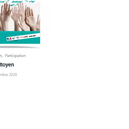
on
Participation
itoyen
embre 2020